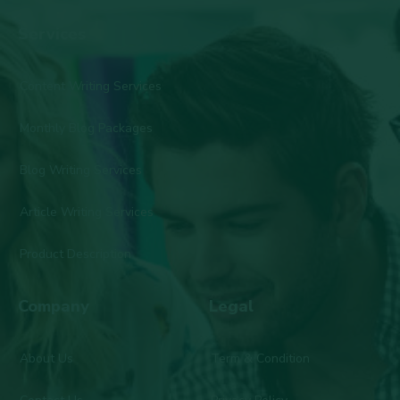
Services
Content Writing Services
Monthly Blog Packages
Blog Writing Services
Article Writing Services
Product Description
Company
Legal
About Us
Term & Condition