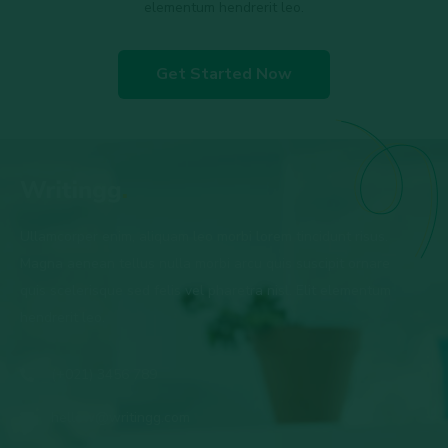
elementum hendrerit leo.
Get Started Now
Ullamcorper enim, aliquam leo morbi lorem tincidunt risus.
Magna aenean tellus nulla morbi arcu quis suscipit ornare
quis scelerisque sed felis vel pharetra nisl. Elit elementum
hendrerit leo.
(+021) 3456 789
hellow@writingg.com