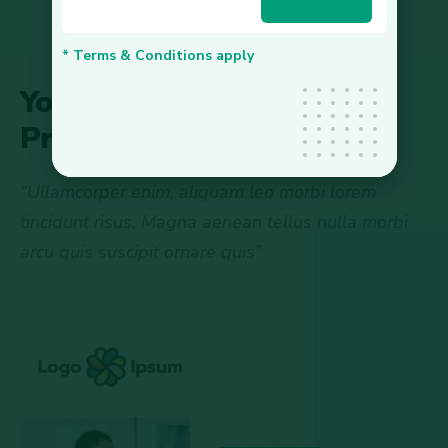
* Terms & Conditions apply
Your Success Is Our Top
Priority
“Ullamcorper enim, aliquam leo morbi lorem
tincidunt risus. Magna aenean tellus nulla morbi
arcu quis suscipit ornare quis”