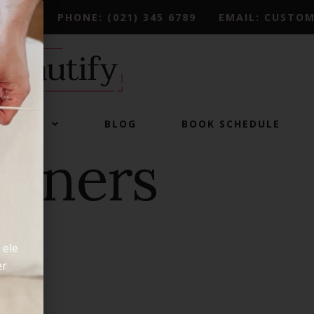
PHONE: (021) 345 6789
EMAIL: CUSTO
PAGES
BLOG
BOOK SCHEDULE
anners
 ele
er