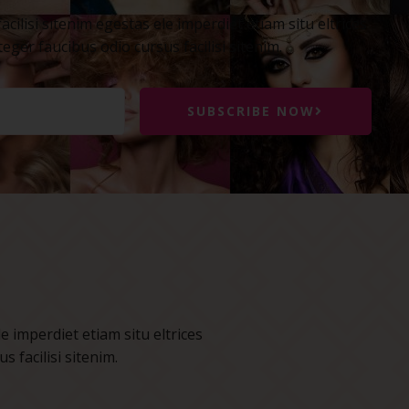
cilisi sitenim egestas ele imperdiet etiam situ eltrices
teger faucibus odio cursus facilisi sitenim.
SUBSCRIBE NOW
e imperdiet etiam situ eltrices
s facilisi sitenim.