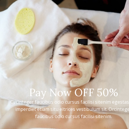
HOME
ABOUT
SERVICES
Popup B
Pay Now OFF 50%
Content area
Orcinteger faucibus odio cursus facilisi sitenim egestas
imperdiet etiam situ eltrices vestibulum sit. Orcinteg
faucibus odio cursus facilisi sitenim.