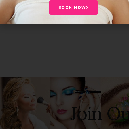
BOOK NOW
JO
Join O