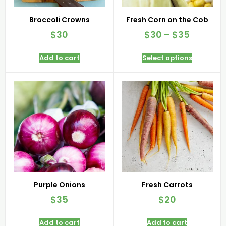
Broccoli Crowns
Fresh Corn on the Cob
$
30
$
30
–
$
35
Add to cart
Select options
Purple Onions
Fresh Carrots
$
35
$
20
Add to cart
Add to cart