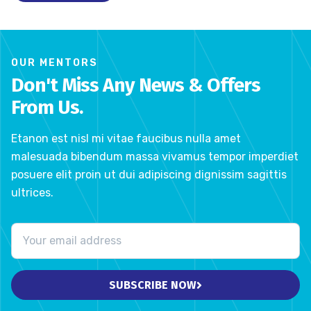
OUR MENTORS
Don't Miss Any News & Offers
From Us.
Etanon est nisl mi vitae faucibus nulla amet
malesuada bibendum massa vivamus tempor imperdiet
posuere elit proin ut dui adipiscing dignissim sagittis
ultrices.
SUBSCRIBE NOW