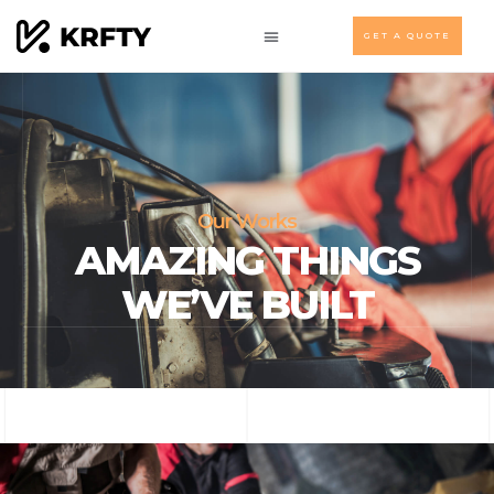
GET A QUOTE
Our Works
AMAZING THINGS
WE’VE BUILT