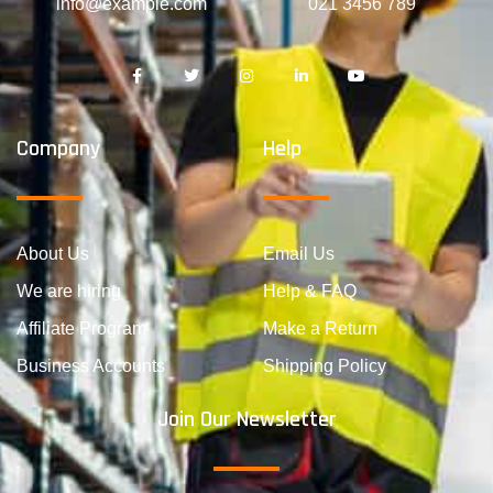
info@example.com
021 3456 789
Company
Help
About Us
Email Us
We are hiring
Help & FAQ
Affiliate Program
Make a Return
Business Accounts
Shipping Policy
Join Our Newsletter