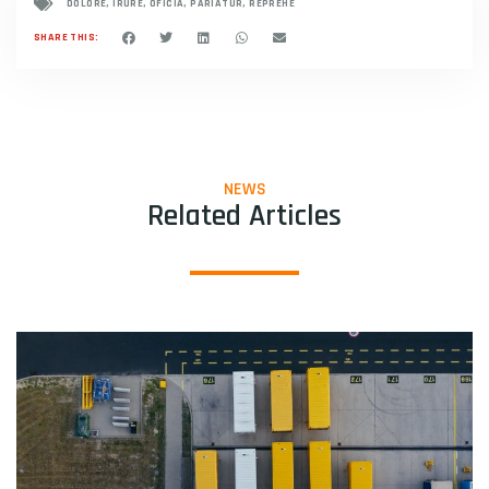
DOLORE
,
IRURE
,
OFICIA
,
PARIATUR
,
REPREHE
SHARE THIS:
NEWS
Related Articles