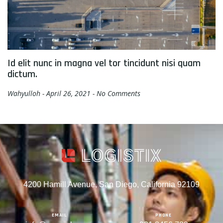
Id elit nunc in magna vel tor tincidunt nisi quam
dictum.
Wahyulloh
April 26, 2021
No Comments
4200 Hamill Avenue, San Diego, California 92109
EMAIL
PHONE