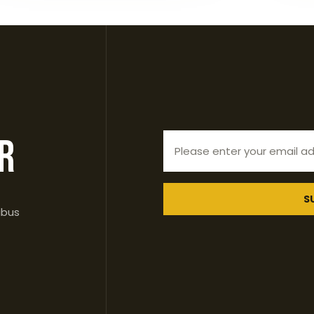
r
S
ibus