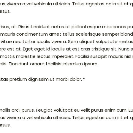
s viverra a vel vehicula ultricies. Tellus egestas ac in sit et q
rsus.
s risus, at. Risus tincidunt netus et pellentesque maecenas pul
rus mauris condimentum amet tellus scelerisque semper blandi
vitae nec tortor iaculis viverra. Sem aliquet vulputate metus
e est at. Eget eget id iaculis at est cras tristique sit. Nu
ttis molestie lectus imperdiet. Facilisi suscipit mauris nisl n
lis. Tincidunt ornare facilisis interdum ipsum.
as pretium dignissim ut morbi dolor. “
lis orci, purus. Feugiat volutpat eu velit purus enim cum. E
s viverra a vel vehicula ultricies. Tellus egestas ac in sit et q
rsus.