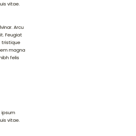
uis vitae.
vinar. Arcu
t. Feugiat
 tristique
nc sem magna
ibh felis
u ipsum
uis vitae.