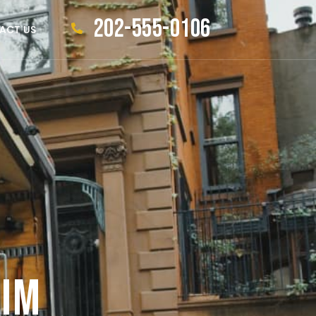
202-555-0106
ACT US
nim