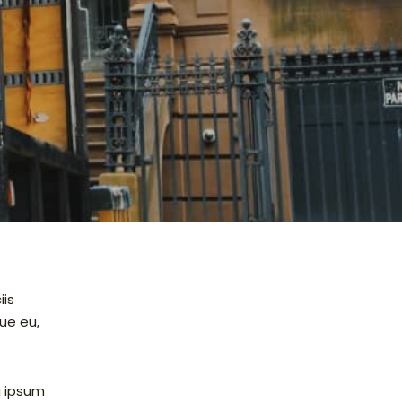
iis
ue eu,
u ipsum