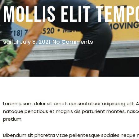
mollis Elit temp
saiful
July 8, 2021
No Comments
Lorem ipsum dolor sit amet, consectetuer adipiscing elit
natoque penatibus et magnis dis parturient montes, nascetu
pretium.
Bibendum sit pharetra vitae pellentesque sodales neque mol