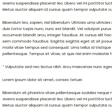
viverra suspendisse placerat leo. Libero vel mi porttitor luctu
Metus auctor aliquam id cursus quam tempor vulputate cu
Bibendum leo, sapien, nisl bibendum. Ultricies urna ultricie
duis tortor turpis nunc, nunc est blandit. Vel volutpat pu
accumsan blandit arcu, integer faucibus. At cursus elit hac 
sem commodo faucibus. Sagittis sagittis eget at sit posuer
morbi vitae tempus sed consequat. Urna tellus id tristique ma
pellentesque. Tempus et vitae, at quis nisl enim molestie fe
“ Vulputate sed nec lectus nibh. Arcu maecenas nunc egest
Lorem ipsum dolor sit amet, consec tetuer.
Bibendum sit pharetra vitae pellentesque sodales neque mol
viverra suspendisse placerat leo. Libero vel mi porttitor luctu
Metus auctor aliquam id cursus quam tempor vulputate cu