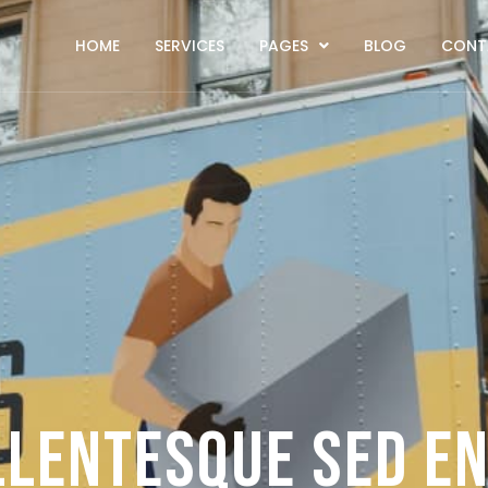
HOME
SERVICES
PAGES
BLOG
CONT
llentesque sed e