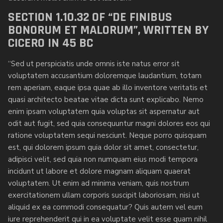
SECTION 1.10.32 OF “DE FINIBUS
BONORUM ET MALORUM”, WRITTEN BY
CICERO IN 45 BC
“Sed ut perspiciatis unde omnis iste natus error sit
voluptatem accusantium doloremque laudantium, totam
rem aperiam, eaque ipsa quae ab illo inventore veritatis et
quasi architecto beatae vitae dicta sunt explicabo. Nemo
enim ipsam voluptatem quia voluptas sit aspernatur aut
odit aut fugit, sed quia consequuntur magni dolores eos qui
ratione voluptatem sequi nesciunt. Neque porro quisquam
est, qui dolorem ipsum quia dolor sit amet, consectetur,
adipisci velit, sed quia non numquam eius modi tempora
incidunt ut labore et dolore magnam aliquam quaerat
voluptatem. Ut enim ad minima veniam, quis nostrum
exercitationem ullam corporis suscipit laboriosam, nisi ut
aliquid ex ea commodi consequatur? Quis autem vel eum
iure reprehenderit qui in ea voluptate velit esse quam nihil