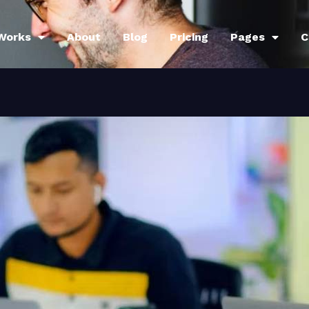
Works
About
Blog
Pricing
Pages
C