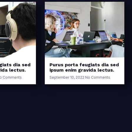
giats dia sed
Purus porta feugiats dia sed
ida lectus.
ipsum enim gravida lectus.
o Comments
September 10, 2022
No Comments