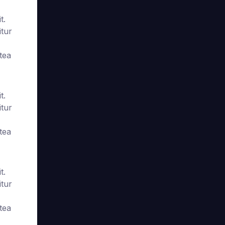
t.
tur
tea
t.
tur
tea
t.
tur
tea