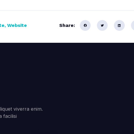
te
,
Website
Share:
quet viverra enim.
facilisi