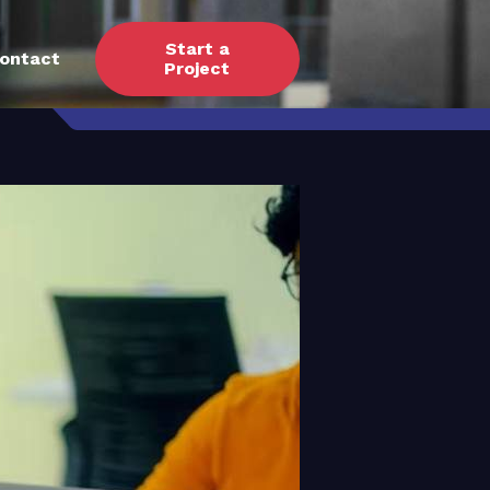
Start a
ontact
Project