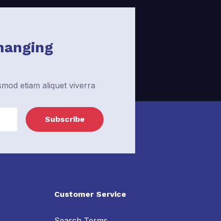
hanging
od etiam aliquet viverra
Subscribe
Customer Service
Search Terms