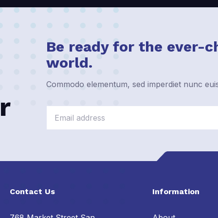
Be ready for the ever-c
world.
Commodo elementum, sed imperdiet nunc euism
r
Contact Us
Information
768 Market Street San
About