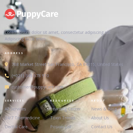
Lorem ipsum dolor sit amet, consectetur adipiscing elit.
Adipiscing lacus enim.
ADDRESS
768 Market Street San Francisco, CA 64015, United States
(+021) 345 678 910
customer@puppycare.com
SERVICES
RESOURCES
ABOUT
All Services
Learning Center
News & Blog
24/7 Telemedicine
Toxin Trends
About Us
Dental Care
Posion List
Contact Us