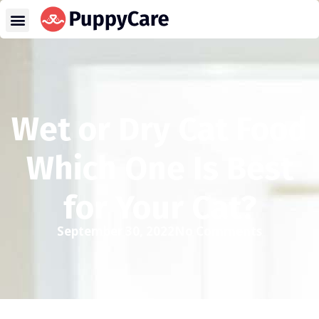
Wet or Dry Cat Food
Which One Is Best
for Your Cat?
September 30, 2022
No Comments