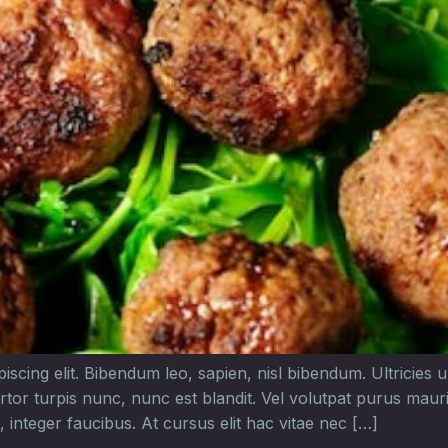
cing elit. Bibendum leo, sapien, nisl bibendum. Ultricies urn
rtor turpis nunc, nunc est blandit. Vel volutpat purus mau
 integer faucibus. At cursus elit hac vitae nec […]