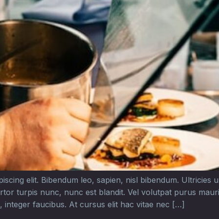
cing elit. Bibendum leo, sapien, nisl bibendum. Ultricies urn
rtor turpis nunc, nunc est blandit. Vel volutpat purus mau
 integer faucibus. At cursus elit hac vitae nec […]