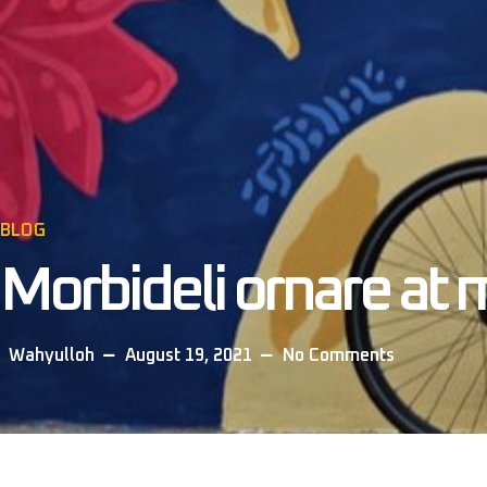
BLOG
Morbideli ornare at m
Wahyulloh
August 19, 2021
No Comments