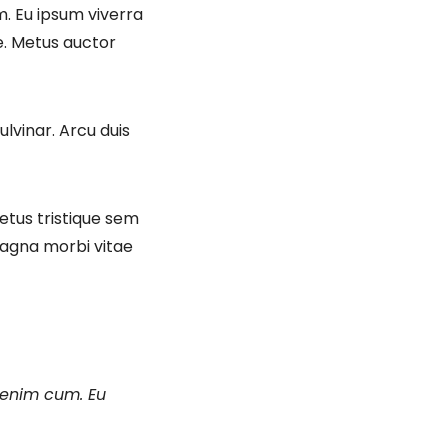
m. Eu ipsum viverra
ae. Metus auctor
ulvinar. Arcu duis
metus tristique sem
 magna morbi vitae
s enim cum. Eu