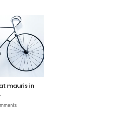
at mauris in
.
omments