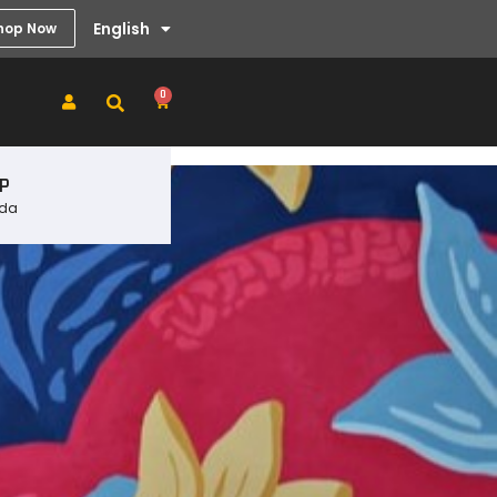
English
hop Now
0
UP
ada