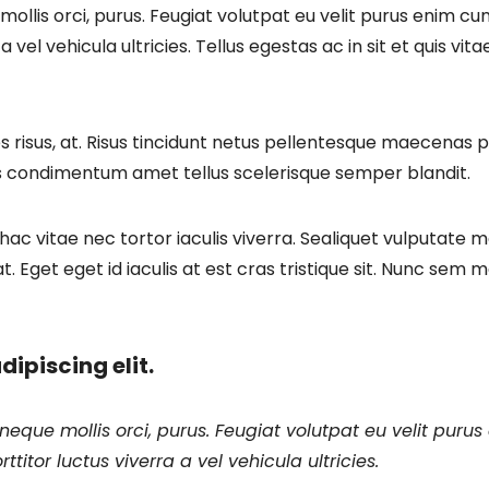
llis orci, purus. Feugiat volutpat eu velit purus enim cu
a vel vehicula ultricies. Tellus egestas ac in sit et quis vit
es risus, at. Risus tincidunt netus pellentesque maecenas p
is condimentum amet tellus scelerisque semper blandit.
hac vitae nec tortor iaculis viverra. Sealiquet vulputate 
t. Eget eget id iaculis at est cras tristique sit. Nunc sem
ipiscing elit.
eque mollis orci, purus. Feugiat volutpat eu velit puru
titor luctus viverra a vel vehicula ultricies.