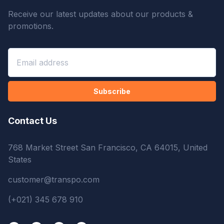
Receive our latest updates about our products &
promotions.
Subscribe
Contact Us
768 Market Street San Francisco, CA 64015, United
States
customer@transpo.com
(+021) 345 678 910