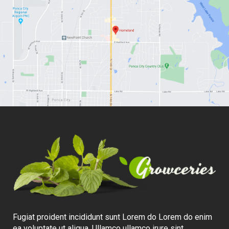
Fugiat proident incididunt sunt Lorem do Lorem do enim
ea voluptate ut aliqua. Ullamco ullamco irure sint