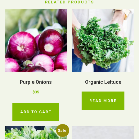
RELATED PRODUCTS
Purple Onions
Organic Lettuce
$
35
READ MORE
ADD TO CART
Sale!